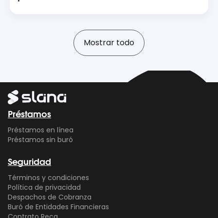
Se aplicará un interés moratorio (el doble de la
tasa diaria ordinaria). Para el Préstamo Rápido,
puedes solicitar una extensión de tu plazo
original, sujeto a aprobación, pagando los
Mostrar todo
intereses acumulados y una comisión del 2%. El
Préstamo a Plazos no permite extensiones.
Préstamos
Préstamos en línea
Préstamos sin buró
Seguridad
Términos y condiciones
Política de privacidad
Despachos de Cobranza
Buró de Entidades Financieras
Contrato Reca