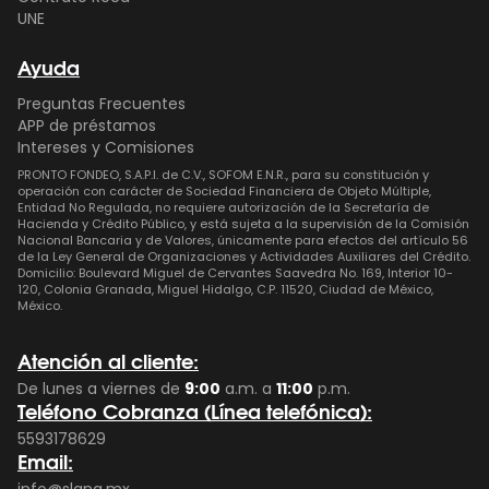
UNE
Ayuda
Preguntas Frecuentes
APP de préstamos
Intereses y Comisiones
PRONTO FONDEO, S.A.P.I. de C.V., SOFOM E.N.R., para su constitución y
operación con carácter de Sociedad Financiera de Objeto Múltiple,
Entidad No Regulada, no requiere autorización de la Secretaría de
Hacienda y Crédito Público, y está sujeta a la supervisión de la Comisión
Nacional Bancaria y de Valores, únicamente para efectos del artículo 56
de la Ley General de Organizaciones y Actividades Auxiliares del Crédito.
Domicilio: Boulevard Miguel de Cervantes Saavedra No. 169, Interior 10-
120, Colonia Granada, Miguel Hidalgo, C.P. 11520, Ciudad de México,
México.
Atención al cliente:
De lunes a viernes de
9:00
a.m. a
11:00
p.m.
Teléfono Cobranza (Línea telefónica):
5593178629
Email: