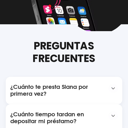
PREGUNTAS
FRECUENTES
¿Cuánto te presta Slana por
primera vez?
Podemos prestarte desde $500 MXN a través del
Préstamo Rápido. Este monto puede aumentar
en préstamos posteriores según tu
¿Cuánto tiempo tardan en
comportamiento de pago.
depositar mi préstamo?
El depósito se realiza generalmente el mismo día