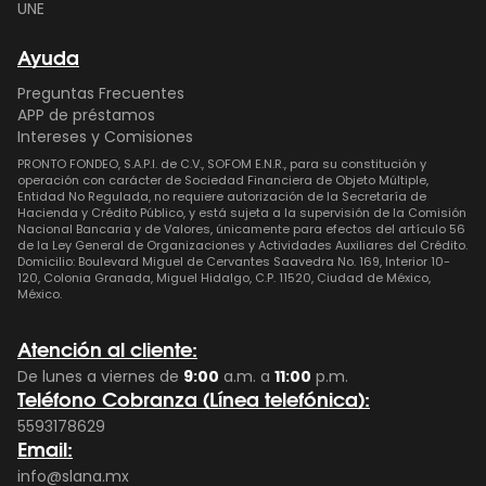
UNE
Ayuda
Preguntas Frecuentes
APP de préstamos
Intereses y Comisiones
PRONTO FONDEO, S.A.P.I. de C.V., SOFOM E.N.R., para su constitución y
operación con carácter de Sociedad Financiera de Objeto Múltiple,
Entidad No Regulada, no requiere autorización de la Secretaría de
Hacienda y Crédito Público, y está sujeta a la supervisión de la Comisión
Nacional Bancaria y de Valores, únicamente para efectos del artículo 56
de la Ley General de Organizaciones y Actividades Auxiliares del Crédito.
Domicilio: Boulevard Miguel de Cervantes Saavedra No. 169, Interior 10-
120, Colonia Granada, Miguel Hidalgo, C.P. 11520, Ciudad de México,
México.
Atención al cliente:
De lunes a viernes de
9:00
a.m. a
11:00
p.m.
Teléfono Cobranza (Línea telefónica):
5593178629
Email:
info@slana.mx