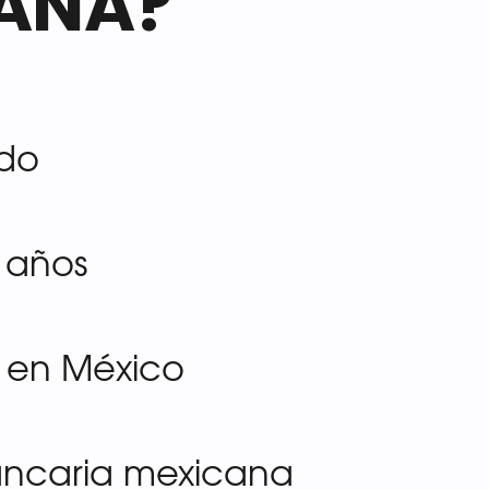
ANA?
ido
 años
a en México
ancaria mexicana