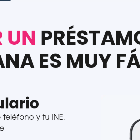
R UN
PRÉSTAM
ANA ES MUY FÁ
ulario
teléfono y tu INE.
te