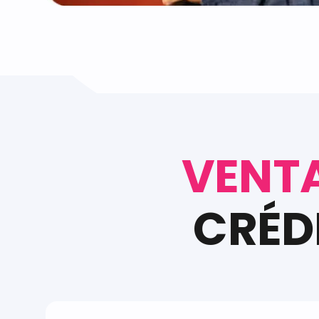
VENT
CRÉD