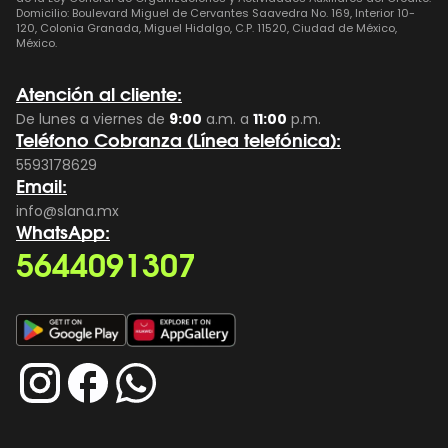
Domicilio: Boulevard Miguel de Cervantes Saavedra No. 169, Interior 10-
120, Colonia Granada, Miguel Hidalgo, C.P. 11520, Ciudad de México,
México.
Atención al cliente:
De lunes a viernes de
9:00
a.m. a
11:00
p.m.
Teléfono Cobranza (Línea telefónica):
5593178629
Email:
info@slana.mx
WhatsApp:
5644091307