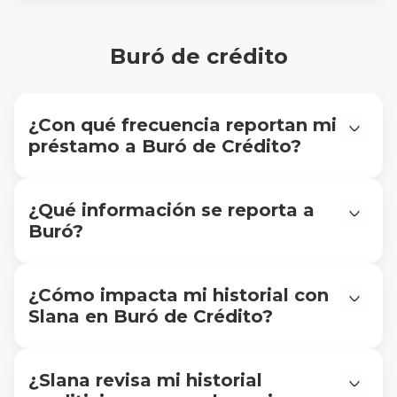
de Slana puede comunicarse contigo si presentas
atrasos. Si tienes dudas, contáctanos a
info@slana.mx o al WhatsApp 55 2715 1260.
Buró de crédito
¿Con qué frecuencia reportan mi
préstamo a Buró de Crédito?
De manera periódica conforme a las Sociedades
de Información Crediticia
¿Qué información se reporta a
Buró?
Reportamos datos como: apertura de crédito,
monto, saldo actual, pagos realizados y atrasos.
¿Cómo impacta mi historial con
Slana en Buró de Crédito?
Sí. Pagar puntualmente mejora tu historial; si te
atrasas, puede afectarlo negativamente.
¿Slana revisa mi historial