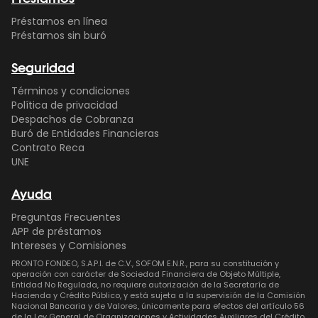
ni códigos por estos medios
Préstamos en línea
Préstamos sin buró
Seguridad
Términos y condiciones
Política de privacidad
Despachos de Cobranza
Buró de Entidades Financieras
Contrato Reca
UNE
Ayuda
Preguntas Frecuentes
APP de préstamos
Intereses y Comisiones
PRONTO FONDEO, S.A.P.I. de C.V., SOFOM E.N.R., para su constitución y
operación con carácter de Sociedad Financiera de Objeto Múltiple,
Entidad No Regulada, no requiere autorización de la Secretaría de
Hacienda y Crédito Público, y está sujeta a la supervisión de la Comisión
Nacional Bancaria y de Valores, únicamente para efectos del artículo 56
de la Ley General de Organizaciones y Actividades Auxiliares del Crédito.