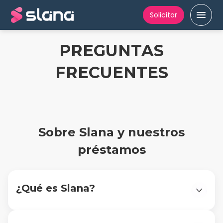
Solicitar
PREGUNTAS
FRECUENTES
Sobre Slana y nuestros
préstamos
¿Qué es Slana?
Slana es una fintech mexicana que otorga
créditos personales 100% en línea. Actualmente
ofrece dos productos: Préstamo rápido (Crédito