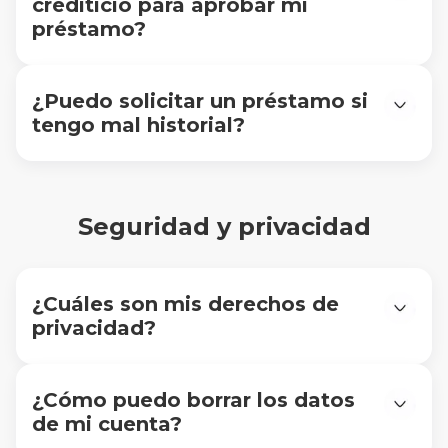
crediticio para aprobar mi
préstamo?
Sí, validamos tu información con buró.
¿Puedo solicitar un préstamo si
tengo mal historial?
Sí. Cada solicitud se evalúa de manera individual.
Aunque tengas un historial negativo, puedes
aplicar y nuestro sistema analizará tu caso.
Seguridad y privacidad
¿Cuáles son mis derechos de
privacidad?
En Slana cuidamos tu información con estricta
confidencialidad.
Durante el proceso de solicitud, pedimos algunos
¿Cómo puedo borrar los datos
permisos desde tu celular para evaluar tu perfil.
de mi cuenta?
Puedes consultar todos los detalles en nuestra
Por motivos legales y regulatorios, no es posible